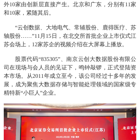
外10家由创新层直接产生。北京和广东，分别有11家
和10家，紧随其后。
“云创数据、大地电气、常辅股份、鹿得医疗、苏
轴股份……”11月15日，在北交所首批企业上市仪式江
苏会场上，12家苏企的视频介绍在大屏幕上播放。
股票代码
“835305”、南京云创大数据股份有限公
司在现场与会人员的见证下
，
鸣钟敲锣
，
正式
登陆资
本市场。从
2011年
成立
至今
，该公司
经过十多年的发
展
，成为聚焦
大数据存储与智能处理领域的
国家级
专
精特新
“小巨人
”
企业。